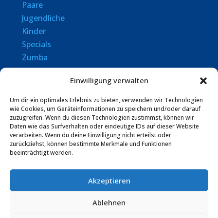
Paare
Jugendliche
Kinder
Specials
Zumba
Senioren
Einwilligung verwalten
Rechtliches
Um dir ein optimales Erlebnis zu bieten, verwenden wir Technologien
wie Cookies, um Geräteinformationen zu speichern und/oder darauf
zuzugreifen. Wenn du diesen Technologien zustimmst, können wir
Datenschutz
Daten wie das Surfverhalten oder eindeutige IDs auf dieser Website
AGBs
verarbeiten. Wenn du deine Einwilligung nicht erteilst oder
zurückziehst, können bestimmte Merkmale und Funktionen
Impressum
beeinträchtigt werden.
Vertrag hier kündigen
Akzeptieren
Vertrag widerrufen
Ablehnen