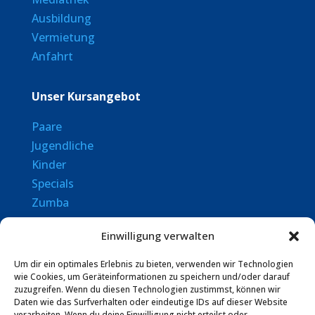
Ausbildung
Vermietung
Anfahrt
Unser Kursangebot
Paare
Jugendliche
Kinder
Specials
Zumba
Senioren
Einwilligung verwalten
Rechtliches
Um dir ein optimales Erlebnis zu bieten, verwenden wir Technologien
wie Cookies, um Geräteinformationen zu speichern und/oder darauf
zuzugreifen. Wenn du diesen Technologien zustimmst, können wir
Datenschutz
Daten wie das Surfverhalten oder eindeutige IDs auf dieser Website
AGBs
verarbeiten. Wenn du deine Einwilligung nicht erteilst oder